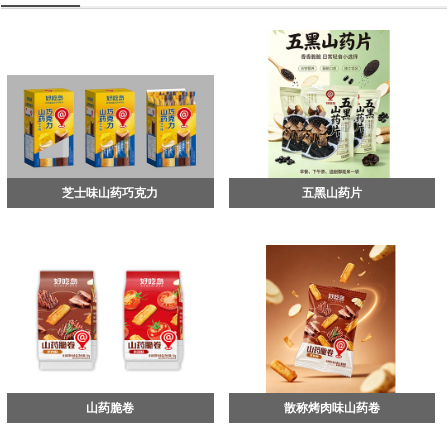
芝士味山药巧克力
五黑山药片
山药脆卷
散称烤肉味山药卷