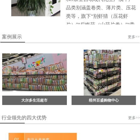
品类别涵盖卷类、薄片类、压花
类等，旗下“别虾猜（压花虾
片）”“后悔药（山药片卷）”“青
春专薯（薯片）”等系列产品畅
案例展示
更多>>
销全国，已累计销售16亿包。企
业在做大做强的同时，始终秉
持“责任、价值、共赢”的经营理
念，用责任指引方向，用行动成
就价值，用共赢衡量高度。“君
子务本，本立而道生”。众一人
相信，唯有此，才能成为行业标
准，“做好吃的膨化食品”，才能
大尔多生活超市
梧州百盛购物中心
实现企业的长青发展。
行业领先的四大优势
更多>>
专注从未改变