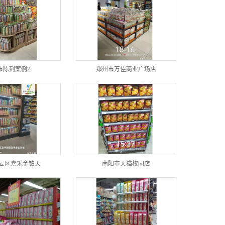
市陈列案例2
郑州市万佳商业广场店
云区嘉禾金铂天
南阳市天猫校园店