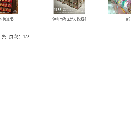
安街道超市
佛山南海区新万悦超市
哈
2条
页次：1/2