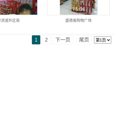
尔滨道外区南
盛德美购物广场
1
2
下一页
尾页