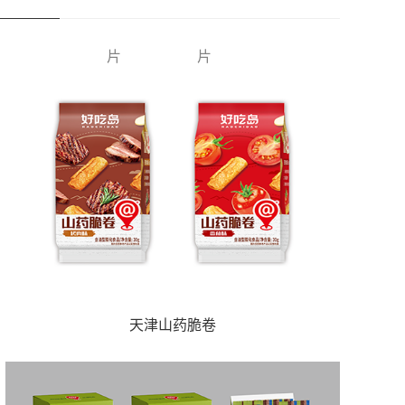
片
片
天津山药脆卷