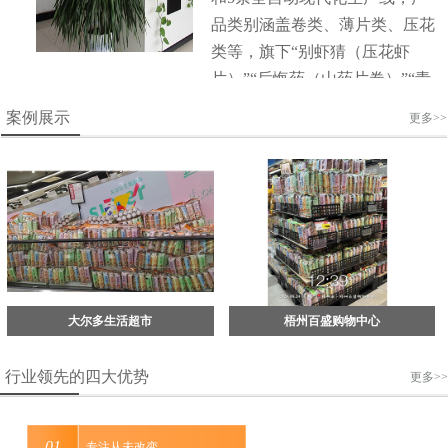
品类别涵盖卷类、薄片类、压花
类等，旗下“别虾猜（压花虾
片）”“后悔药（山药片卷）”“青
春专薯（薯片）”等系列产品畅
案例展示
更多>>
销全国，已累计销售16亿包。企
业在做大做强的同时，始终秉
持“责任、价值、共赢”的经营理
念，用责任指引方向，用行动成
就价值，用共赢衡量高度。“君
子务本，本立而道生”。众一人
相信，唯有此，才能成为行业标
准，“做好吃的膨化食品”，才能
大尔多生活超市
梧州百盛购物中心
实现企业的长青发展。
行业领先的四大优势
更多>>
专注从未改变