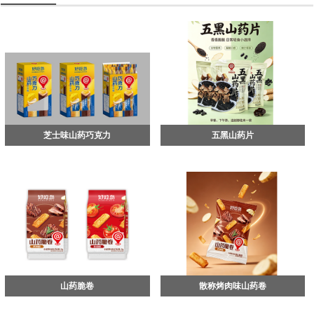
芝士味山药巧克力
五黑山药片
山药脆卷
散称烤肉味山药卷