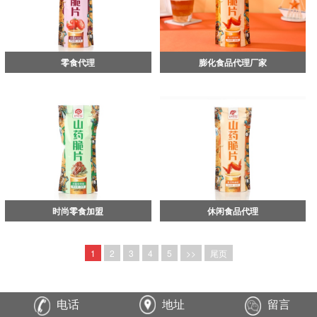
零食代理
膨化食品代理厂家
时尚零食加盟
休闲食品代理
1
2
3
4
5
>>
尾页
电话
地址
留言