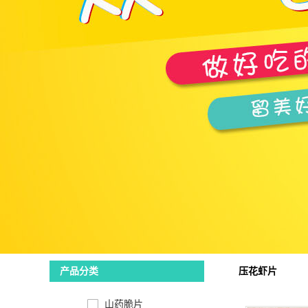
压花虾片
产品分类
山药脆片